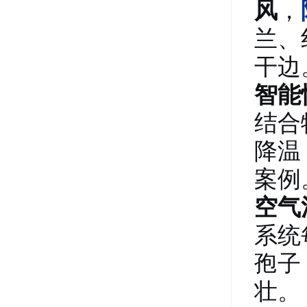
风
，
兰、
干边
智能
结合
降温
案例
空气
系统
孢子
壮
。