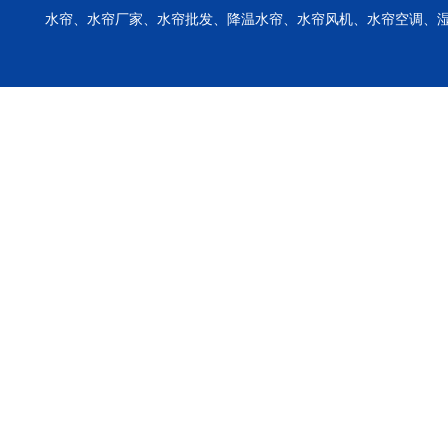
水帘、水帘厂家、水帘批发、降温水帘、水帘风机、水帘空调、