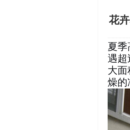
花卉
夏季
遇超
大面
燥的