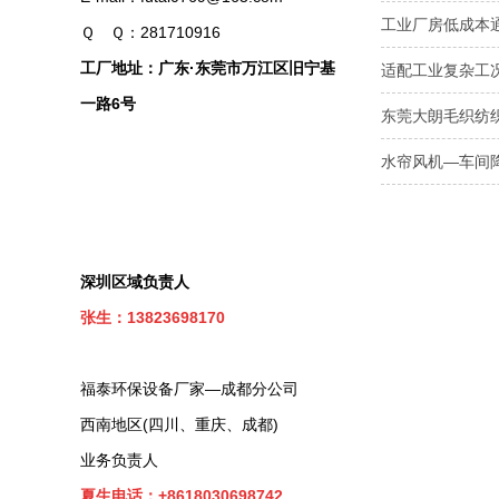
工业厂房低成本
Ｑ Ｑ：281710916
工厂地址：广东·东莞市万江区旧宁基
适配工业复杂工
一路6号
东莞大朗毛织纺
水帘风机—车间
深圳区域负责人
张生：13823698170
福泰环保设备厂家—成都分公司
西南地区(四川、重庆、成都)
业务负责人
夏生电话：+8618030698742