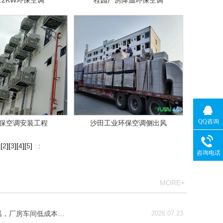
.2KW环保空调
桂园厂房降温环保空调
QQ咨询
保空调安装工程
沙田工业环保空调侧出风
[
2
][
3
][
4
][
5
]
:
:
咨询电话
MORE+
温，厂房车间低成本…
2026.07.23