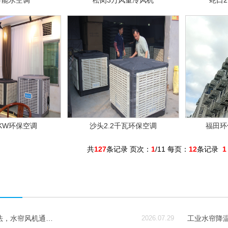
节能水空调
松岗3万风量冷风机
蛇口2
0KW环保空调
沙头2.2千瓦环保空调
福田环
共
127
条记录 页次：
1
/11 每页：
12
条记录
1
法，水帘风机通…
2026.07.29
工业水帘降