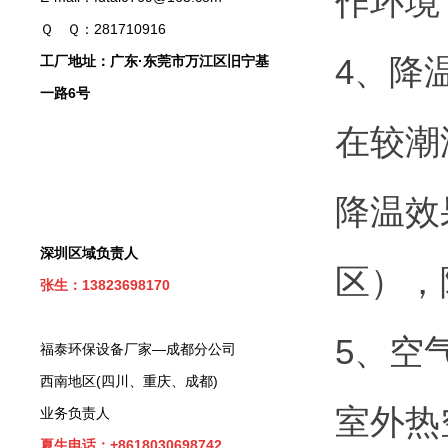
作环境
Ｑ Ｑ：281710916
4、降
工厂地址：广东·东莞市万江区旧宁基
一路6号
在较潮
降温效
深圳区域负责人
区），
张生：13823698170
5、空
福泰环保设备厂家—成都分公司
西南地区(四川、重庆、成都)
室外热
业务负责人
夏生电话：+8618030698742