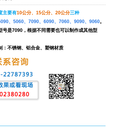
度主要有
10
公分、
15
公分、
20
公分
三种
5090
、
5060
、
7090
、
6090
、
7060
、
9090
、
9060
。
型号是
7090
，根据不同需要也可以制作成其他型
制：不锈钢、铝合金、塑钢材质