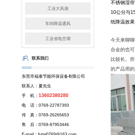
不锈钢湿帘定
工业大风扇
10公分与
纸降温效果
车间降温通风
工业省电空调
今天来聊聊
合金的也可
联系我们
比较长。所
的产品用的
东莞市福泰节能环保设备有限公司
联系人：夏先生
13602380280
手 机：
电 话：0769-22787393
传 真：0769-26265653
售 后：0769-87953446
E-mail：futai0769@163.com