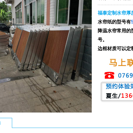
福泰定制水帘厚
水帘纸的型号有
降温水帘常用的
号。
边框材质可以定
情