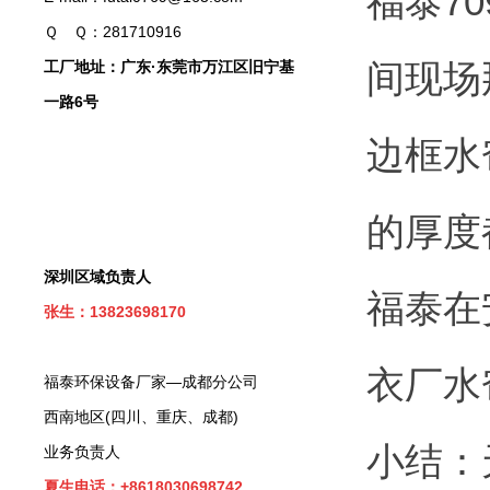
福泰7
Ｑ Ｑ：281710916
间现场
工厂地址：广东·东莞市万江区旧宁基
一路6号
边框水
的厚度
深圳区域负责人
福泰在
张生：13823698170
衣厂水
福泰环保设备厂家—成都分公司
西南地区(四川、重庆、成都)
小结：
业务负责人
夏生电话：+8618030698742